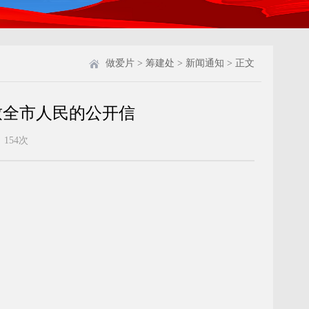
做爱片
>
筹建处
>
新闻通知
> 正文
致全市人民的公开信
：
154
次