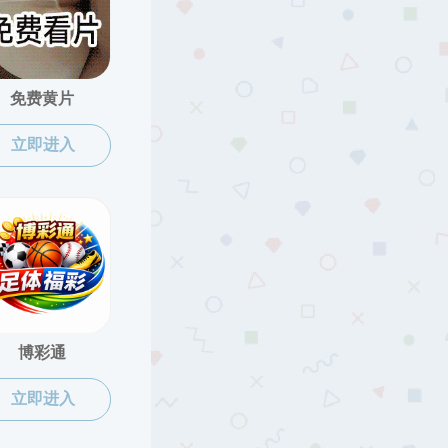
做爱片
>
院长信箱
> 信息详细
1
处
7
q.com
***