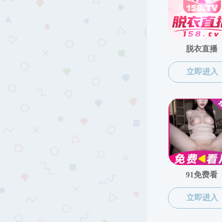
院长信
院长信箱
信
流水号
标 题
姓 名
手 机
邮 箱
发件IP