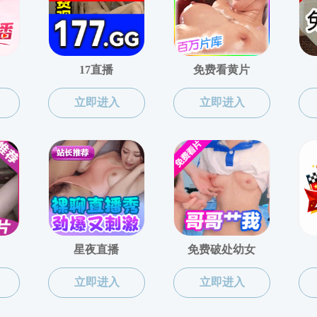
箱
件内容
2024071600
关于科研
赵**
155****584
2********1@q
***********