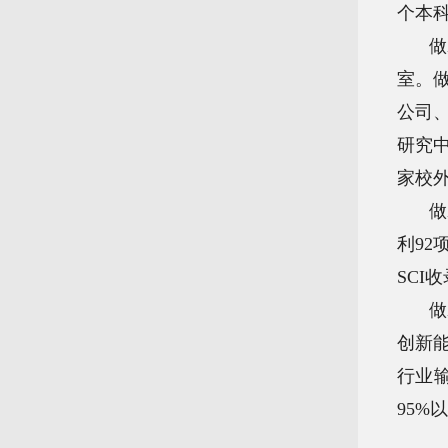
个本科
做
室。
公司
研究
家校
做
利92
SCI
做
创新
行业
95%