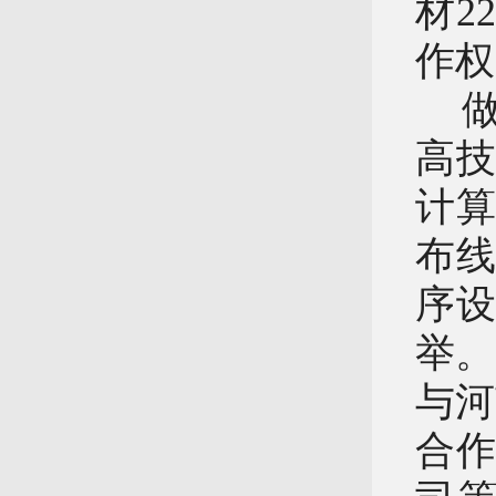
材
22
作权
高
计
布
序
举。
与河
合