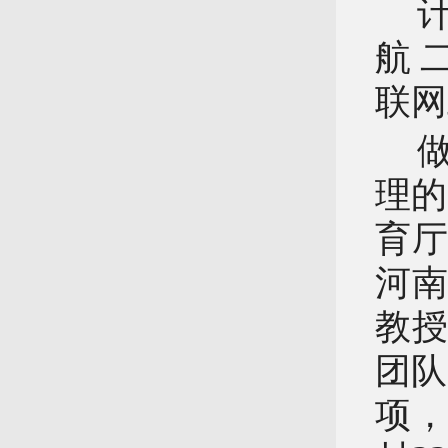
航 
联网
理的
育厅
河南
教
团队
项，